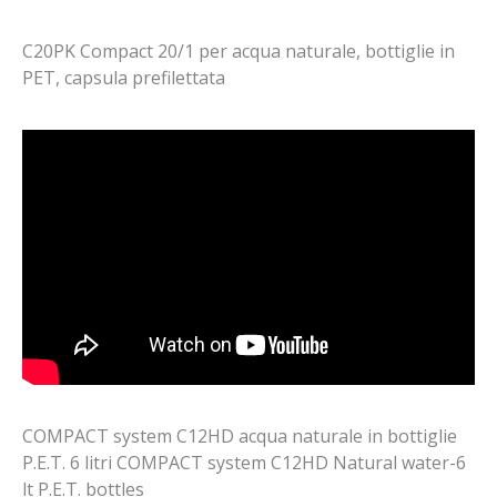
C20PK Compact 20/1 per acqua naturale, bottiglie in
PET, capsula prefilettata
COMPACT system C12HD acqua naturale in bottiglie
P.E.T. 6 litri COMPACT system C12HD Natural water-6
lt P.E.T. bottles