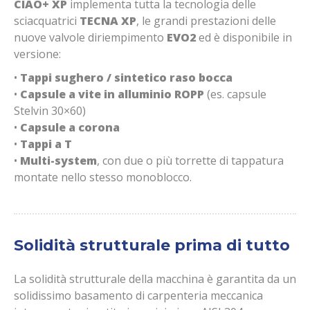
CIAO+ XP
implementa tutta la tecnologia delle
sciacquatrici
TECNA XP
, le grandi prestazioni delle
nuove valvole diriempimento
EVO2
ed è disponibile in
versione:
•
Tappi sughero / sintetico raso bocca
•
Capsule a vite in alluminio ROPP
(es. capsule
Stelvin 30×60)
•
Capsule a corona
•
Tappi a T
•
Multi-system
, con due o più torrette di tappatura
montate nello stesso monoblocco.
Solidità strutturale prima di tutto
La solidità strutturale della macchina è garantita da un
solidissimo basamento di carpenteria meccanica