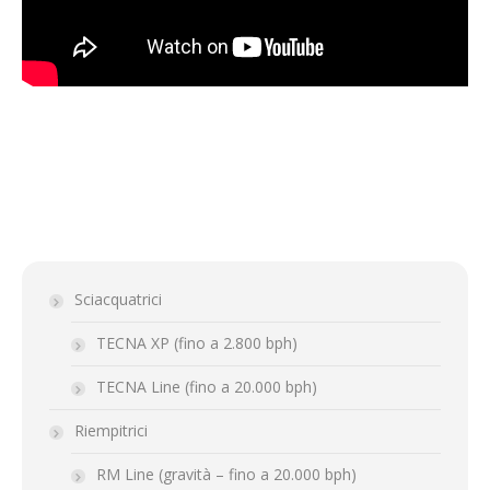
Sciacquatrici
TECNA XP (fino a 2.800 bph)
TECNA Line (fino a 20.000 bph)
Riempitrici
RM Line (gravità – fino a 20.000 bph)