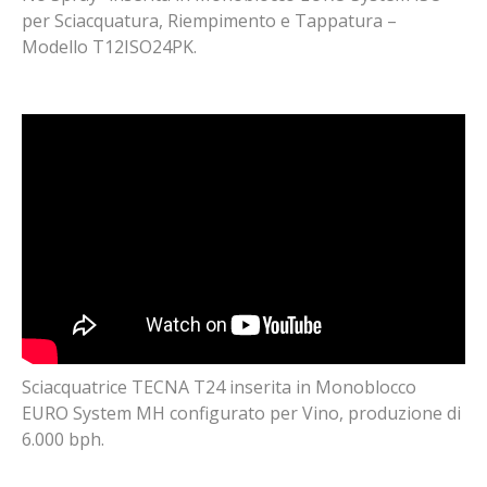
per Sciacquatura, Riempimento e Tappatura –
Modello T12ISO24PK.
Sciacquatrice TECNA T24 inserita in Monoblocco
EURO System MH configurato per Vino, produzione di
6.000 bph.