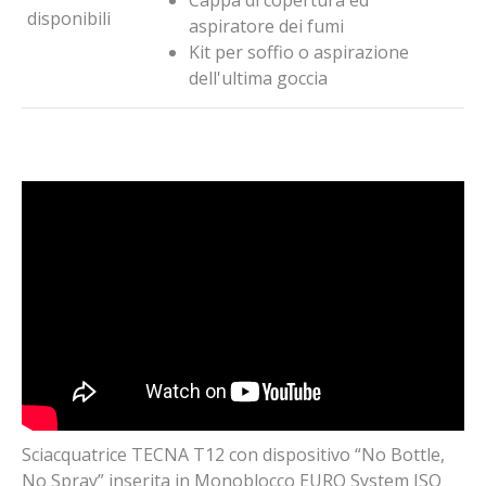
Cappa di copertura ed
disponibili
aspiratore dei fumi
Kit per soffio o aspirazione
dell'ultima goccia
Sciacquatrice TECNA T12 con dispositivo “No Bottle,
No Spray” inserita in Monoblocco EURO System ISO