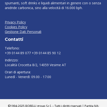
spumanti, soft drinks e liquidi alimentari in genere con o senza
anidride carbonica, sino alla velocità di 16.000 bph.
Privacy Policy
Cookies Policy
Gestione Dati Personali
Contatti
Telefono:
+39 0144 89 077 +39 0144 85 90 12
Indirizzo:
Località Crocetta 8/2, 14059 Vesime AT
Orari di apertura:
Lunedì - Venerdì: 09.00 - 17.00
Find us on:
©1994-2025 BORELLI group S.r.l. – Tutti i diritti riservati | Partita IVA: