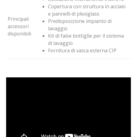
Copertura con struttura in acciaio
e pannelli di plexiglass
Principali
Predisposizione impianto di
accessori
lavaggio
disponibili
Kit di false bottiglie per il sistema
di lavaggio
Fornitura di vasca esterna CIP