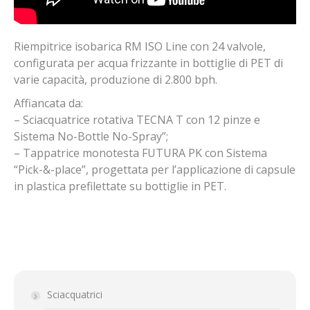
Riempitrice isobarica RM ISO Line con 24 valvole,
configurata per acqua frizzante in bottiglie di PET di
varie capacità, produzione di 2.800 bph.
Affiancata da:
– S
ciacquatrice rotativa TECNA T con 12 pinze e
Sistema No-Bottle No-Spray”;
– Tappatrice monotesta FUTURA PK con Sistema
“Pick-&-place”, progettata per l’applicazione di capsule
in plastica prefilettate su bottiglie in PET.
Sciacquatrici