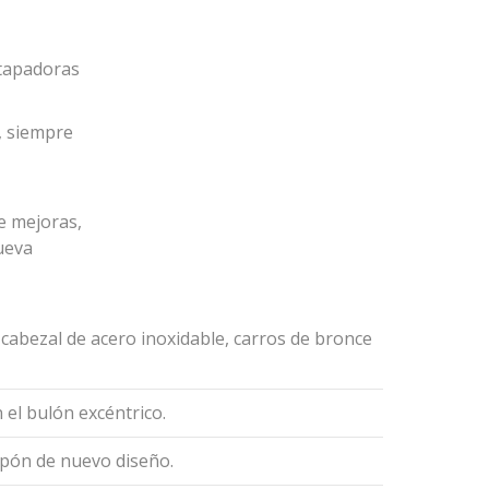
 tapadoras
, siempre
e mejoras,
ueva
, cabezal de acero inoxidable, carros de bronce
 el bulón excéntrico.
apón de nuevo diseño.