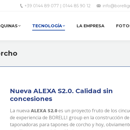
+39 0144 89 077 | 0144 85 90 12
info@borelli
ÁQUINAS
TECNOLOGÍA
LA EMPRESA
FOTOS
Estás aquí:
orcho
Nueva ALEXA S2.0. Calidad sin
concesiones
La nueva
ALEXA S2.0
es un proyecto fruto de los cinc
de experiencia de BORELLI group en la construcción de
taponadoras para tapones de corcho y hoy, obviament