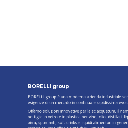
BORELLI group
BORELLI group è una moderna azienda industriale semp
esigenze di un mercato in continua e rapidissima evol
Offriamo soluzioni innovative per la sciacquatura, il ri
bottiglie in vetro e in plastica per vino, olio, distillati, 
birra, spumanti, soft drinks e liquidi alimentari in gen