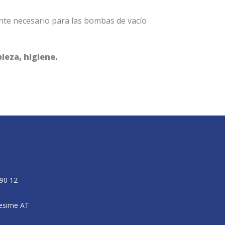
nte necesario para las bombas de vacío
ieza, higiene.
90 12
Vesime AT