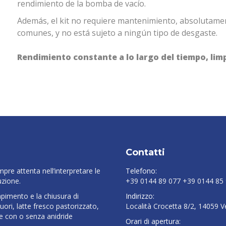
rendimiento de la bomba de vacío.
Además, el kit no requiere mantenimiento, absolutame
comunes, y no está sujeto a ningún tipo de desgaste.
Rendimiento constante a lo largo del tiempo, limp
Contatti
re attenta nell’interpretare le
Telefono:
uzione.
+39 0144 89 077 +39 0144 85 
empimento e la chiusura di
Indirizzo:
liquori, latte fresco pastorizzato,
Località Crocetta 8/2, 14059 
ere con o senza anidride
Orari di apertura: